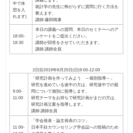
講義します。
中で休
統計学の先生に怖がらずに質問に行く方法を
憩を入
教えます。
れます)
講師:藤田晴康
本日の講義への質問、本日のセミナーへのア
18:00-
ンケートをご提出ください。
18:30
講師が回答をさせていただきます。
講師:講師全員
2日目2019年8月25日(日)9:00-12:00
「研究計画を作ってみよう ～個別指導～」
研究を進めている途中の方は、研究途中での疑
9:00-
問について個別に指導します。
11:00
研究テーマをお持ちで研究計画がまだの方は、
研究計画立案を指導します。
講師:講師全員
「学会発表・論文発表のコツ」
11:00-
日本不妊カウンセリング学会誌への投稿のため