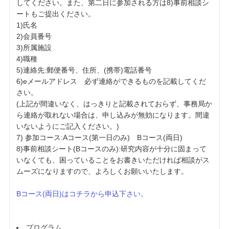
してください。また、第二日に参加される方は8)事前相談シ
ートもご提出ください。
1)氏名
2)会員番号
3)所属施設
4)職種
5)連絡先:郵便番号、住所、(携帯)電話番号
6)eメールアドレス 必ず連絡ができるものを記載してくだ
さい。
(上記が間違いなく、はっきりと記載されておらず、事務局か
ら連絡が取れない場合は、申し込みが無効になります。間違
いないようにご記入ください。)
7) 参加コース:Aコース(第一日のみ) Bコース(両日)
8)事前相談シート(Bコースのみ):研究内容が十分に固まって
いなくても、困っていることをお書きいただければ相談がス
ムーズになりますので、よろしくお願いいたします。
Bコース(両日)はコチラから申込下さい。
プログラム