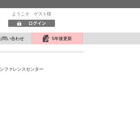
ようこそ ゲスト様
ログイン
お
問
い
合
わ
せ
5年後更新
ラルカンファレンスセンター