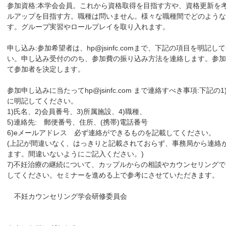
参加資格:本学会会員。これから資格取得を目指す方や、資格更新を
ルアップを目指す方。職種は問いません。様々な職種間でどのような
す。グループ実習やロールプレイを取り入れます。
申し込み:参加希望者は、hp@jsinfc.comまで、下記の項目を明記
い。申し込み受付ののち、参加費の振り込み方法を連絡します。参加
て参加者を決定します。
参加申し込みに当たってhp@jsinfc.com まで連絡すべき事項:下記の
に明記してください。
1)氏名、2)会員番号、3)所属施設、4)職種、
5)連絡先: 郵便番号、住所、(携帯)電話番号
6)eメールアドレス 必ず連絡ができるものを記載してください。
(上記が間違いなく、はっきりと記載されておらず、事務局から連絡
ます。間違いないようにご記入ください。)
7)不妊治療の継続について、カップルからの相談やカウンセリング
してください。セミナーを進める上で参考にさせていただきます。
不妊カウンセリング学会研修委員会