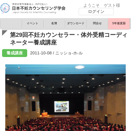
ようこそ ゲスト様
ログイン
イベント
名簿
ダウンロード
問
合
せ
5年後更新
第29回不妊カウンセラー・体外受精コーディ
ネーター養成講座
養成講座
2011-10-08 / ニッショ-ホ-ル