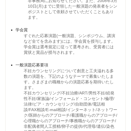
非事務局にお知らせください。また、2008年3月
10日(月)までに受領した一般演題の発表者をシン
ポジストとして依頼させていただくこともあり
ます。
学会賞
すぐれた応募演題(一般演題、シンポジウム、講演
など全てを含みます)には、学会賞を授与します。
学会賞は選考規定に従って選考され、受賞者には
賞状と賞品が授与されます。
一般演題応募要項
不妊カウンセリングについて創意と工夫溢れる多
数の演題を、下記のようなテーマで募集いたしま
す。さまざまの職種からの演題応募を期待いたし
ます。
不妊カウンセリング/不妊治療/ART/男性不妊/続発
性不妊/家族論/インフォームド・コンセント/倫理/
法律/ピア・カウンセリング/自助団体/電話相
談/FAX相談/E-mail相談/インターネット/ネットワー
ク/医師からのアプローチ/看護職からのアプローチ/
心理職からのアプローチ/事務職からのアプローチ/
非配偶者間人工授精/卵子の提供/代理母/遺伝/染色