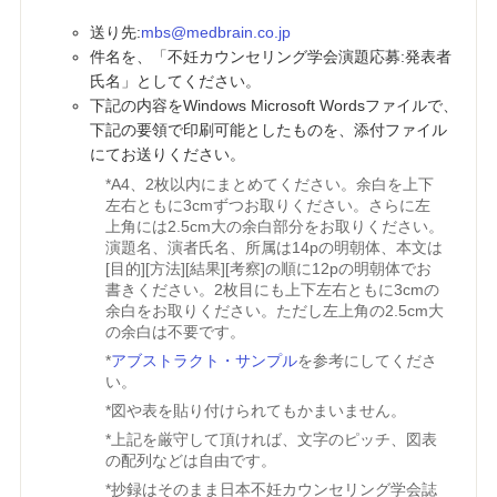
送り先:
mbs@medbrain.co.jp
件名を、「不妊カウンセリング学会演題応募:発表者
氏名」としてください。
下記の内容をWindows Microsoft Wordsファイルで、
下記の要領で印刷可能としたものを、添付ファイル
にてお送りください。
*A4、2枚以内にまとめてください。余白を上下
左右ともに3cmずつお取りください。さらに左
上角には2.5cm大の余白部分をお取りください。
演題名、演者氏名、所属は14pの明朝体、本文は
[目的][方法][結果][考察]の順に12pの明朝体でお
書きください。2枚目にも上下左右ともに3cmの
余白をお取りください。ただし左上角の2.5cm大
の余白は不要です。
*
アブストラクト・サンプル
を参考にしてくださ
い。
*図や表を貼り付けられてもかまいません。
*上記を厳守して頂ければ、文字のピッチ、図表
の配列などは自由です。
*抄録はそのまま日本不妊カウンセリング学会誌