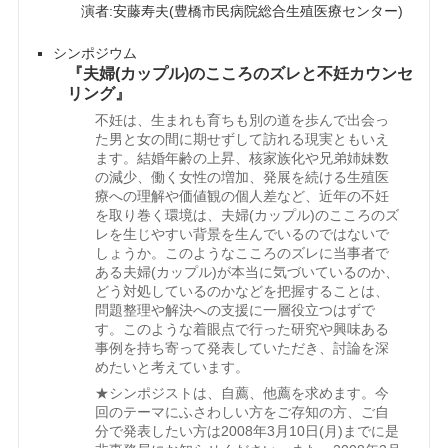
演者:安藤寿夫(豊橋市民病院総合生殖医療センター)
シンポジウム
『夫婦(カップル)のこころのズレと不妊カウンセ
リング』
不妊は、生まれも育ちも別の道を歩んで出会っ
た男と女の間に期せずして訪れる現実ともいえ
ます。結婚年齢の上昇、核家族化や兄弟姉妹数
の減少、働く女性の増加、発展を続ける生殖医
療への理解や価値観の個人差など、近年の不妊
を取り巻く環境は、夫婦(カップル)のこころのズ
レを生じやすい背景を生んでいるのではないで
しょうか。このようなこころのズレに当事者で
ある夫婦(カップル)が本当に気づいているのか、
どう対処しているのかなどを把握することは、
問題整理や解決への支援に一層役立つはずで
す。このような着眼点で行った研究や興味ある
事例を持ち寄って発表していただき、討論を深
めたいと考えています。
★シンポジストは、自薦、他薦を求めます。今
回のテーマにふさわしい方をご存知の方、ご自
分で発表したい方は2008年3月10日(月)までに是