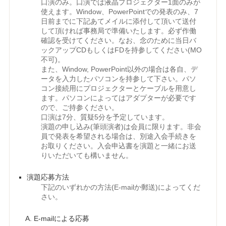
口演のみ。口演では液晶プロジェクター1面のみが
使えます。Window、PowerPointでの発表のみ、7
日前までに下記あてメイルに添付して頂いて送付
して頂ければ事務局で準備いたします。必ず作働
確認を受けてください。なお、念のために当日バ
ックアップCDもしくはFDを持参してください(MO
不可)。
また、Window, PowerPoint以外の場合は各自、デ
ータを入力したパソコンを持参して下さい。パソ
コン接続用にプロジェクターとケーブルを用意し
ます。パソコンによってはアダプターが必要です
ので、ご持参ください。
口演は7分、質疑5分を予定しています。
演題の申し込み(筆頭演者)は会員に限ります。非会
員で発表を希望される場合は、別途入会手続きを
お取りください。入会申込書を演題と一緒にお送
りいただいても構いません。
演題応募方法
下記のいずれかの方法(E-mailか郵送)によってくだ
さい。
E-mailによる応募