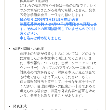
体異常/出生前診断
(これらの演題内容や分類は一応の目安です。いく
つかの領域にまたがる発表でも構いません。発表
区分は学術集会長に一任をお願いします)
締め切り:2008年3月17日(月曜日)必着
演題応募締め切りは3月24日(月曜日)まで延期しま
す。それ以上の延期は計画していませんのでご注
意ください。
申し込みは締め切りました
倫理的問題への配慮
倫理上の配慮が必要なものについては、どのよう
に対処したかを本文中に明記してください。ま
た、事例報告については、患者、クライアント(カ
ウンセリー)、カップルのプライバシーに配慮し、
対象者の同意を得るか、対象者本人が見た場合で
も特定できないよう工夫してください。さらに、
個人情報保護法を遵守して、十分な配慮を行って
ください。倫理的問題への配慮が不十分であると
考えられる場合は、演題や発表内容の訂正を求め
たり、発表をお断りすることがあります。
発表形式