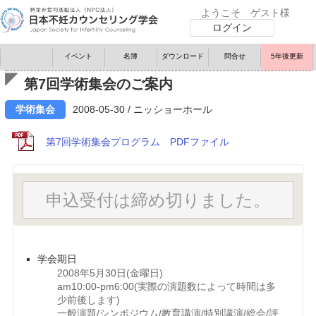
ようこそ ゲスト様
ログイン
イベント
名簿
ダウンロード
問
合
せ
5年後更新
第7回学術集会のご案内
学術集会
2008-05-30 / ニッショーホール
第7回学術集会プログラム PDFファイル
申込受付は締め切りました。
学会期日
2008年5月30日(金曜日)
am10:00-pm6:00(実際の演題数によって時間は多
少前後します)
一般演題/シンポジウム/教育講演/特別講演/総会/評