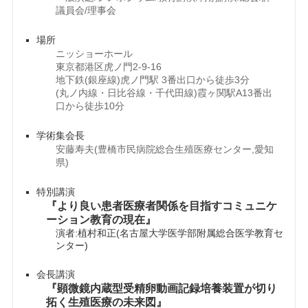
議員会/理事会
場所
ニッショーホール
東京都港区虎ノ門2-9-16
地下鉄(銀座線)虎ノ門駅 3番出口から徒歩3分
(丸ノ内線・日比谷線・千代田線)霞ヶ関駅A13番出
口から徒歩10分
学術集会長
安藤寿夫(豊橋市民病院総合生殖医療センター,愛知
県)
特別講演
『より良い患者医療者関係を目指すコミュニケ
ーション教育の現在』
演者:植村和正(名古屋大学医学部附属総合医学教育セ
ンター)
会長講演
『顕微鏡内蔵型受精卵動画記録培養装置が切り
拓く生殖医療の未来図』